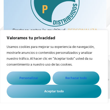
Destaca entre la multitud,
PERSONALIZA
Valoramos tu privacidad
Usamos cookies para mejorar su experiencia de navegación,
mostrarle anuncios o contenidos personalizados y analizar
nuestro tráfico. Al hacer clic en “Aceptar todo” usted da su
consentimiento a nuestro uso de las cookies.
Diseño web por AZCA Marketing
Aviso Legal
Política de Cookies
Política de Privacidad
Personalizar
Rechazar todo
Condiciones Generales
Aceptar todo
Solicita información