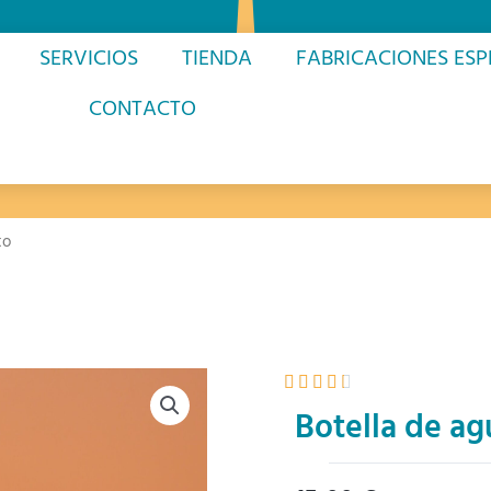
SERVICIOS
TIENDA
FABRICACIONES ESP
CONTACTO
to
Valorado





con
Botella de a
4.3
de