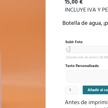
15,00
€
5
INCLUYE IVA Y 
Botella de agua, ¡p
Botella
Subir Foto
de
agua
(tamaño máx. de archivo 128 MB
movimiento
Texto Personalizado
cantidad
Añadir al ca
Antes de imprimi