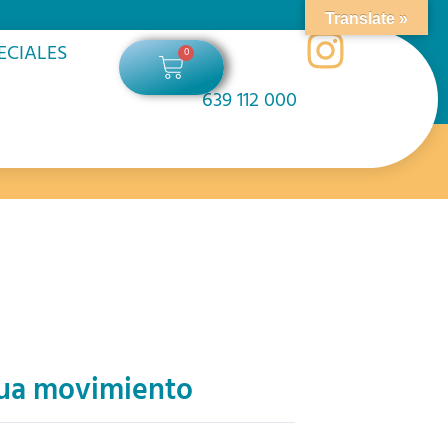
Translate »
ECIALES
0
Carrito
639 112 000
gua movimiento