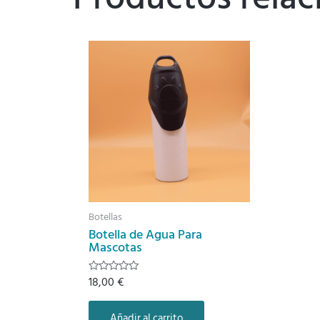
Botellas
Botella de Agua Para
Mascotas
18,00
€
Valorado
con
0
de
Añadir al carrito
5