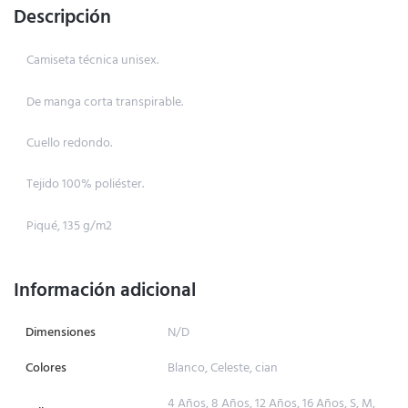
Descripción
Camiseta técnica unisex.
De manga corta transpirable.
Cuello redondo.
Tejido 100% poliéster.
Piqué, 135 g/m2
Información adicional
Dimensiones
N/D
Colores
Blanco, Celeste, cian
4 Años, 8 Años, 12 Años, 16 Años, S, M,