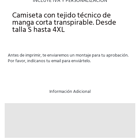
INCLUYE IVA Y PERSONALIZACIÓN
d
o
Camiseta con tejido técnico de
c
manga corta transpirable. Desde
o
talla S hasta 4XL
n
4
.
3
Antes de imprimir, te enviaremos un montaje para tu aprobación.
d
Por favor, indícanos tu email para enviártelo.
e
5
Información Adicional
Descripción
Información adicional
Valoraciones (0)