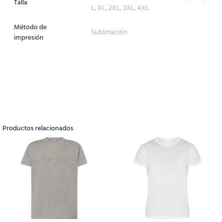
Talla
L, XL, 2XL, 3XL, 4XL
Método de
Sublimación
impresión
Productos relacionados
Este
producto
tiene
múltiples
variantes.
Las
opciones