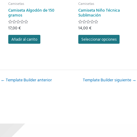
se
Camisetas
Camisetas
pueden
Camiseta Algodón de 150
Camiseta Niño Técnica
elegir
gramos
Sublimación
en
17,00
€
14,00
€
la
V
V
a
a
página
l
l
Añadir al carrito
Seleccionar opciones
o
o
de
r
r
a
a
producto
d
d
o
o
c
c
o
o
n
n
0
0
d
d
e
e
←
Template Builder anterior
Template Builder siguiente
→
5
5