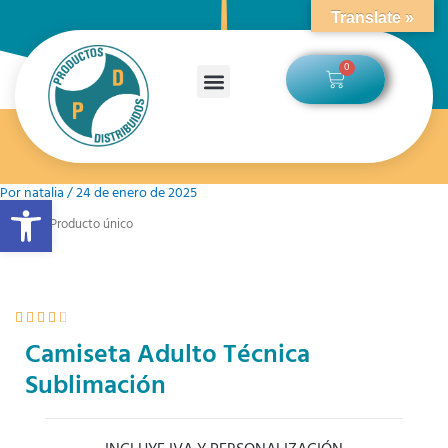
Ir
Translate »
al
contenido
0
Carrito
Por
natalia
/
24 de enero de 2025
Abrir barra de herramientas
Inicio
/ Producto único
V





a
Camiseta Adulto Técnica
l
Sublimación
o
r
a